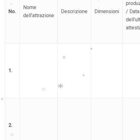
produ
Nome
*
No.
Descrizione
Dimensioni
/ Data
dell’attrazione
dell’u
*
attest
*
*
1.
*
*
*
*
*
*
2.