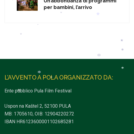
*
Un’abbondanza di programmi
per bambini, l’arrivo
*
*
*
*
*
*
*
*
*
L’AVVENTO A POLA ORGANIZZATO DA:
*
*
*
Ente pubblico Pula Film Festival
*
Uspon na Kaštel 2, 52100 PULA
MB: 1705610, OIB: 12904220272
IBAN HR6123600001102685281