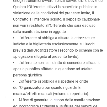
enogastronomici ovvero senza servire cibi e bevande.
*
*
Qualora l’Offerente utilizzi la superficie pubblica in
violazione delle condizioni del presente Invito, il
Contratto si intenderà sciolto, il deposito cauzionale
non verrà restituito all’Offerente che sarà escluso
dalla manifestazione in oggetto.
L’offerente si obbliga a situare le attrezzature
ludiche e la biglietteria esclusivamente sui luoghi
previsti dall’Organizzatore (secondo lo schema con le
spiegazioni allegato al presente Invito).
L’offerente non ha il diritto di concedere all’uso lo
spazio pubblico affittato in questione ad un’altra
*
persona giuridica.
L’offerente si obbliga a rispettare le dritte
dell’Organizzatore per quanto riguarda la
musica/effetti musicali (volume e repertorio).
*
Al fine di garantire lo scopo della manifestazione
*
ed incoraggiare i cittadini a usufruire dei servizi del