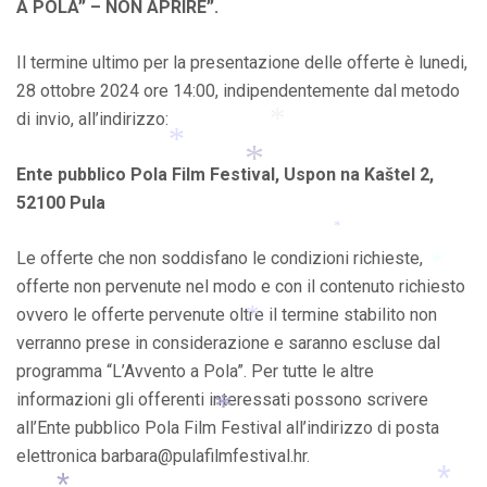
A POLA” – NON APRIRE”.
*
Il termine ultimo per la presentazione delle offerte è lunedi,
28 ottobre 2024 ore 14:00, indipendentemente dal metodo
di invio, all’indirizzo:
Ente pubblico Pola Film Festival, Uspon na Kaštel 2,
*
52100 Pula
*
*
Le offerte che non soddisfano le condizioni richieste,
*
offerte non pervenute nel modo e con il contenuto richiesto
ovvero le offerte pervenute oltre il termine stabilito non
*
verranno prese in considerazione e saranno escluse dal
programma “L’Avvento a Pola”. Per tutte le altre
*
informazioni gli offerenti interessati possono scrivere
all’Ente pubblico Pola Film Festival all’indirizzo di posta
elettronica barbara@pulafilmfestival.hr.