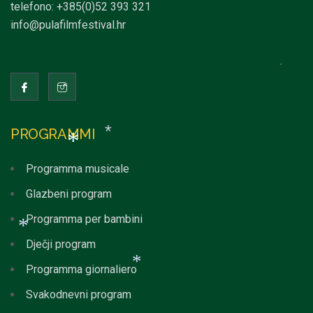
telefono: +385(0)52 393 321
info@pulafilmfestival.hr
*
PROGRAMMI
*
Programma musicale
*
Glazbeni program
Programma per bambini
Dječji program
*
Programma giornaliero
Svakodnevni program
*