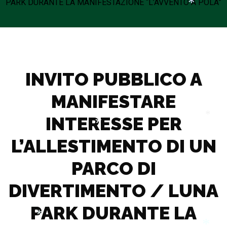
PARK DURANTE LA MANIFESTAZIONE “L’AVVENTO A POLA”
*
*
INVITO PUBBLICO A
MANIFESTARE
INTERESSE PER
*
L’ALLESTIMENTO DI UN
*
PARCO DI
DIVERTIMENTO / LUNA
PARK DURANTE LA