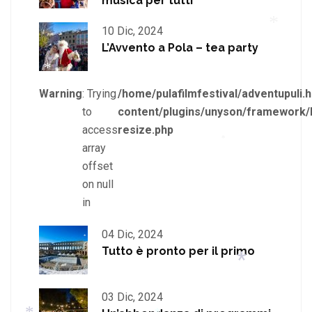
musica per tutti
*
10 Dic, 2024
*
L’Avvento a Pola – tea party
*
Warning
: Trying
/home/pulafilmfestival/adventupuli.h
*
to
content/plugins/unyson/framework/
access
resize.php
array
*
offset
on null
in
04 Dic, 2024
*
Tutto è pronto per il primo
03 Dic, 2024