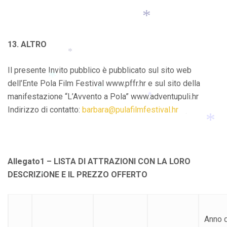
13. ALTRO
*
Il presente Invito pubblico è pubblicato sul sito web
*
dell’Ente Pola Film Festival www.pffr.hr e sul sito della
manifestazione “L’Avvento a Pola” www.adventupuli.hr
Indirizzo di contatto:
barbara@pulafilmfestival.hr
*
*
*
*
*
*
Allegato1 – LISTA DI ATTRAZIONI CON LA LORO
DESCRIZIONE E IL PREZZO OFFERTO
*
Anno d