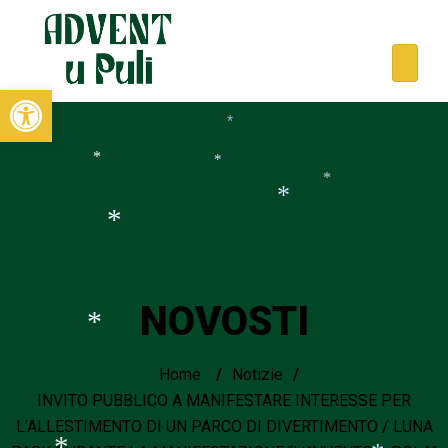
*
Open toolbar
*
*
*
*
*
*
NOVOSTI
Home
/
Notizie
/
*
INVITO PUBBLICO A MANIFESTARE INTERESSE PER
L’ALLESTIMENTO DI UN PARCO DI DIVERTIMENTO / LUNA