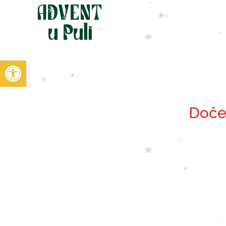
*
*
*
*
*
*
*
*
Open toolbar
*
*
*
*
Doče
*
*
*
*
*
*
*