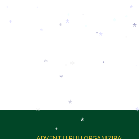
*
*
*
*
*
*
*
*
*
*
*
*
*
*
*
*
*
*
*
*
*
*
*
*
*
*
*
ADVENT U PULI ORGANIZIRA: