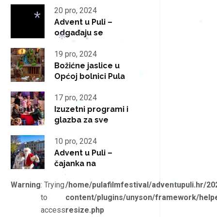
*
20 pro, 2024
Advent u Puli –
*
*
odgađaju se
*
*
*
*
*
19 pro, 2024
Božićne jaslice u
Općoj bolnici Pula
*
*
17 pro, 2024
Izuzetni programi i
*
*
glazba za sve
*
10 pro, 2024
Advent u Puli –
čajanka na
*
Warning
: Trying
/home/pulafilmfestival/adventupuli.hr/20
*
to
content/plugins/unyson/framework/helpe
access
resize.php