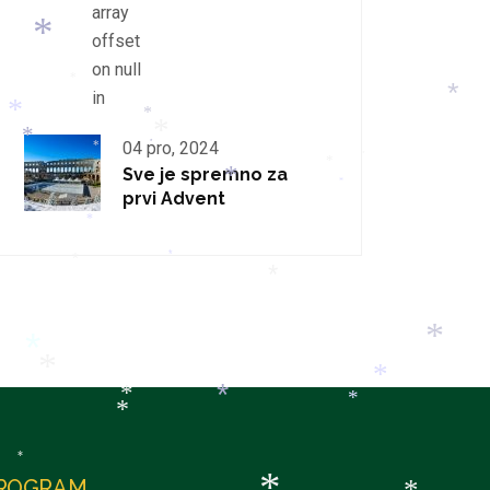
array
offset
*
on null
*
in
*
*
*
*
*
04 pro, 2024
*
*
*
*
Sve je spremno za
*
*
prvi Advent
*
*
*
*
*
*
*
*
*
*
*
*
*
ROGRAM