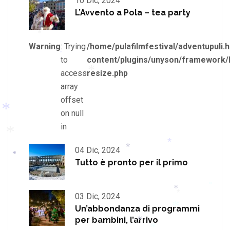
*
10 Dic, 2024
*
L’Avvento a Pola – tea party
*
*
Warning
: Trying
/home/pulafilmfestival/adventupuli.h
to
content/plugins/unyson/framework/
*
*
*
access
resize.php
array
offset
on null
*
in
04 Dic, 2024
Tutto è pronto per il primo
*
*
*
*
*
03 Dic, 2024
*
Un’abbondanza di programmi
per bambini, l’arrivo
*
*