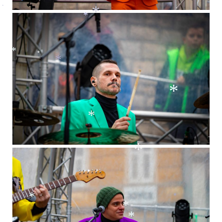
*
*
*
*
*
*
*
*
*
*
*