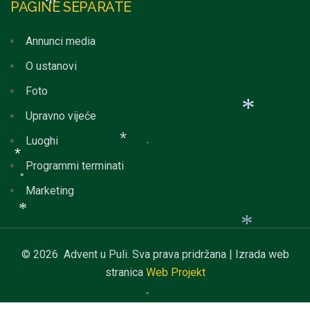
*
*
PAGINE SEPARATE
*
*
*
Annunci media
*
O ustanovi
*
Foto
Upravno vijeće
Luoghi
*
Programmi terminati
Marketing
*
*
*
*
© 2026 Advent u Puli. Sva prava pridržana | Izrada web
*
stranica
Web Projekt
*