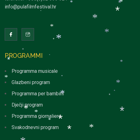
*
info@pulafilmfestival.hr
*
*
*
*
*
*
*
*
*
*
PROGRAMMI
*
*
*
Programma musicale
*
*
Glazbeni program
*
*
Programma per bambini
*
*
Dječji program
*
*
Programma giornaliero
*
Svakodnevni program
*