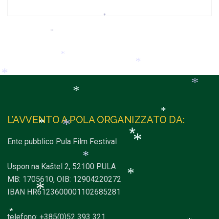
*
*
*
*
*
*
*
*
L’AVVENTO A POLA ORGANIZZATO DA:
*
*
Ente pubblico Pula Film Festival
*
*
Uspon na Kaštel 2, 52100 PULA
MB: 1705610, OIB: 12904220272
*
*
IBAN HR6123600001102685281
*
*
telefono: +385(0)52 393 321