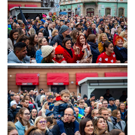
*
*
*
*
*
*
*
*
*
*
*
*
*
*