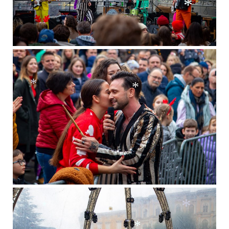
*
*
*
*
*
*
*