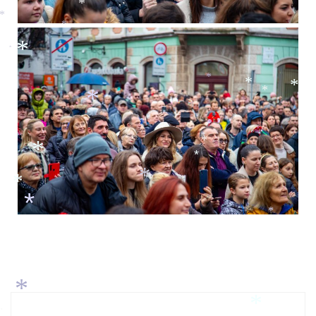
*
*
*
*
*
*
*
*
*
*
*
*
*
*
*
*
*
*
*
*
*
*
*