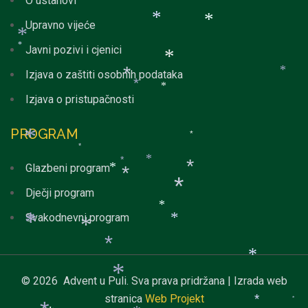
O ustanovi
*
*
Upravno vijeće
*
*
Javni pozivi i cjenici
*
*
Izjava o zaštiti osobnih podataka
*
*
Izjava o pristupačnosti
*
*
*
PROGRAM
*
*
*
Glazbeni program
*
*
*
*
Dječji program
*
*
Svakodnevni program
*
*
*
*
*
*
*
*
© 2026 Advent u Puli. Sva prava pridržana | Izrada web
stranica
Web Projekt
*