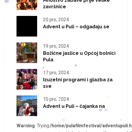
Mnoštvo zabave prije velike
*
završnice
*
*
20 pro, 2024
Advent u Puli – odgađaju se
*
*
*
19 pro, 2024
*
Božićne jaslice u Općoj bolnici
*
Pula
*
17 pro, 2024
*
*
Izuzetni programi i glazba za
*
*
sve
*
*
10 pro, 2024
*
Advent u Puli – čajanka na
*
*
*
*
*
*
*
Warning
: Trying
/home/pulafilmfestival/adventupuli.h
*