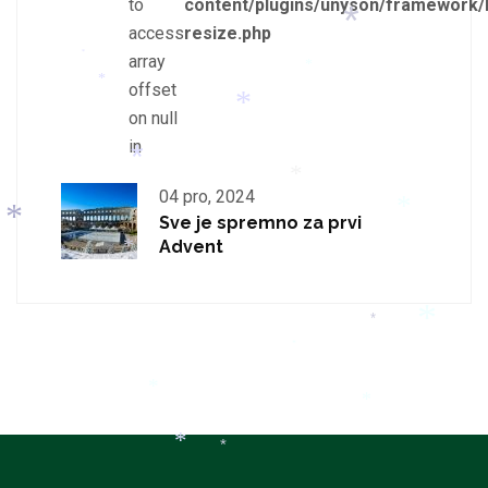
*
to
content/plugins/unyson/framework/
*
*
access
resize.php
array
*
*
offset
*
*
on null
in
*
04 pro, 2024
*
*
Sve je spremno za prvi
Advent
*
*
*
*
*
*
*
*
*
*