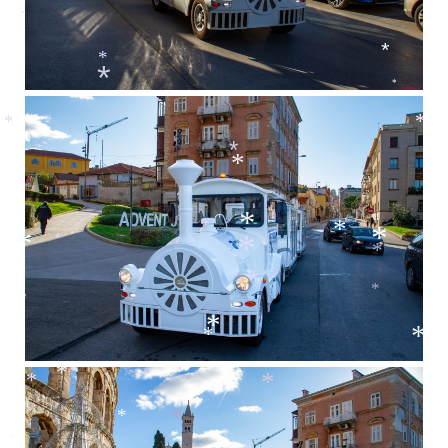
*
*
*
*
*
*
*
*
*
*
*
*
*
*
*
*
*
*
*
*
*
*
*
*
*
*
*
*
*
*
*
*
*