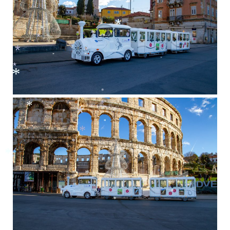
*
*
*
*
*
*
*
*
*
*
*
*
*
*
*
*
*
*
*
*
*
*
*
*
*
*
*