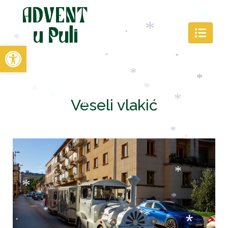
*
*
*
*
*
*
*
Open toolbar
*
*
*
*
*
*
*
*
Veseli vlakić
*
*
*
*
*
*
*
*
*
*
*
*
*