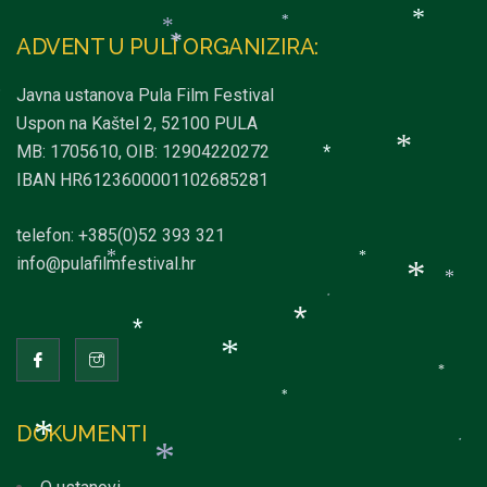
ADVENT U PULI ORGANIZIRA:
*
*
*
*
*
Javna ustanova Pula Film Festival
*
Uspon na Kaštel 2, 52100 PULA
MB: 1705610, OIB: 12904220272
IBAN HR6123600001102685281
*
*
telefon: +385(0)52 393 321
info@pulafilmfestival.hr
*
*
*
*
*
*
*
*
*
*
DOKUMENTI
*