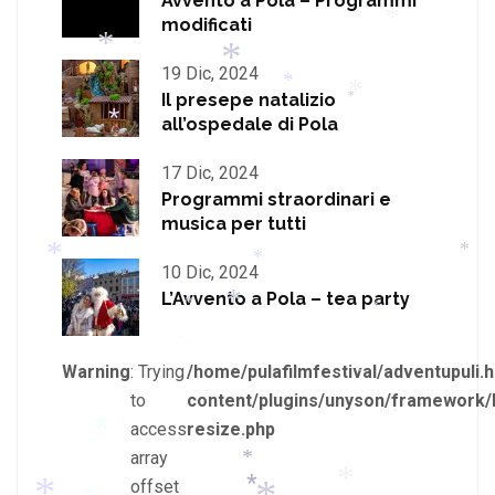
Avvento a Pola – Programmi
modificati
*
*
19 Dic, 2024
*
Il presepe natalizio
*
*
*
all’ospedale di Pola
*
*
17 Dic, 2024
Programmi straordinari e
musica per tutti
10 Dic, 2024
*
*
*
L’Avvento a Pola – tea party
*
*
*
*
Warning
: Trying
/home/pulafilmfestival/adventupuli.h
*
to
content/plugins/unyson/framework/
*
access
resize.php
array
*
offset
*