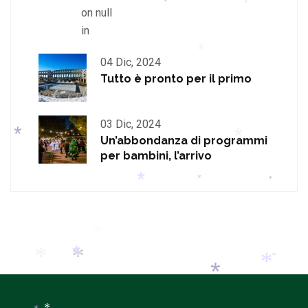
on null
*
*
*
*
in
*
*
04 Dic, 2024
*
Tutto è pronto per il primo
*
03 Dic, 2024
Un’abbondanza di programmi
per bambini, l’arrivo
*
*
*
*
*
*
*
*
*
*
*