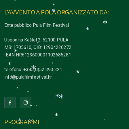
*
*
*
L’AVVENTO A POLA ORGANIZZATO DA:
*
*
*
Ente pubblico Pula Film Festival
*
Uspon na Kaštel 2, 52100 PULA
*
MB: 1705610, OIB: 12904220272
*
IBAN HR6123600001102685281
*
*
telefono: +385(0)52 393 321
*
info@pulafilmfestival.hr
*
*
*
*
*
*
*
*
*
*
*
PROGRAMMI
*
*