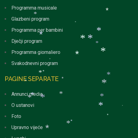
*
*
*
Programma musicale
Glazbeni program
*
*
*
Programma per bambini
Dječji program
*
*
Programma giornaliero
*
*
*
Svakodnevni program
*
*
*
PAGINE SEPARATE
*
*
*
*
*
Annunci media
*
*
O ustanovi
*
*
*
*
*
Foto
*
*
Upravno vijeće
*
*