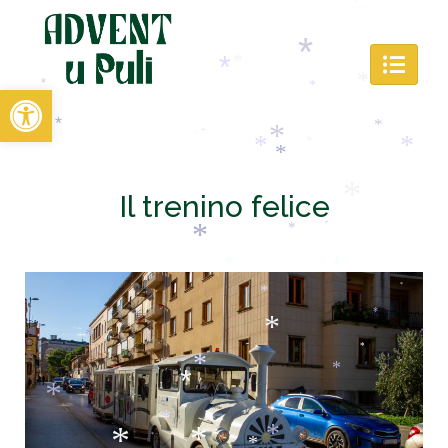
*
*
*
*
*
Open toolbar
*
*
*
*
*
*
*
*
*
*
*
*
*
*
*
Il trenino felice
*
*
*
*
*
*
*
*
*
*
*
*
*
*
*
*
*
*