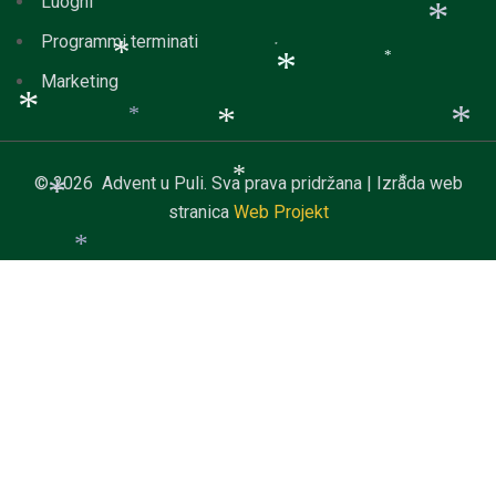
Luoghi
*
Programmi terminati
*
*
*
Marketing
*
*
*
*
*
*
© 2026 Advent u Puli. Sva prava pridržana | Izrada web
*
stranica
Web Projekt
*
*
*
*