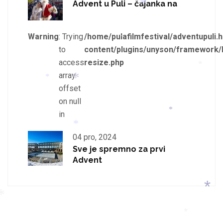
*
*
Advent u Puli – čajanka na
*
*
*
Warning
: Trying
/home/pulafilmfestival/adventupuli.h
*
to
content/plugins/unyson/framework/
access
resize.php
array
*
offset
*
on null
*
in
*
04 pro, 2024
*
Sve je spremno za prvi
Advent
*