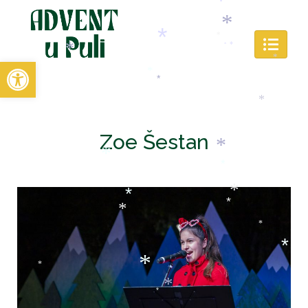
*
*
*
*
*
*
*
Open toolbar
*
*
*
*
*
*
*
Zoe Šestan
*
*
*
*
*
*
*
*
*
*
*