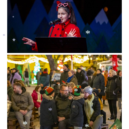
*
*
*
*
*
*
*
*
*
*
*
*