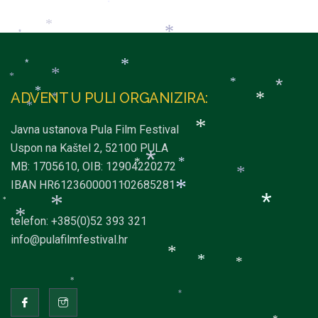
*
*
*
*
*
*
*
*
ADVENT U PULI ORGANIZIRA:
*
*
*
*
*
*
Javna ustanova Pula Film Festival
*
*
Uspon na Kaštel 2, 52100 PULA
*
MB: 1705610, OIB: 12904220272
IBAN HR6123600001102685281
*
*
*
*
*
*
telefon: +385(0)52 393 321
*
info@pulafilmfestival.hr
*
*
*
*
*
*
*
*