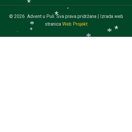
*
*
*
*
© 2026 Advent u Puli. Sva prava pridržana | Izrada web
*
*
stranica
Web Projekt
*
*
*
*
*
*
*