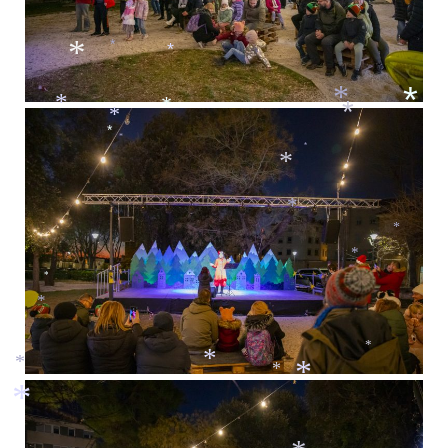
*
*
*
*
*
*
*
*
*
*
*
*
*
*
*
*
*
*
*
*
*
*
*
*
*