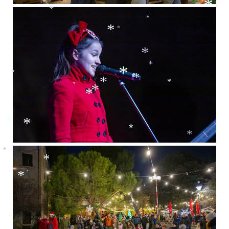
*
*
*
*
*
*
*
*
*
*
*
*
*
*
*
*
*
*
*
*
*
*
*
*
*
*
*
*