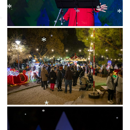
*
*
*
*
*
*
*
*
*
*
*
*
*
*
*
*
*
*
*