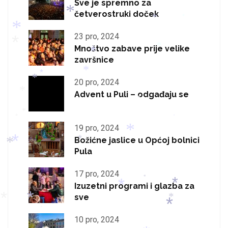
*
Sve je spremno za
*
*
četverostruki doček
*
*
23 pro, 2024
*
*
Mnoštvo zabave prije velike
*
završnice
*
*
*
*
*
20 pro, 2024
*
*
Advent u Puli – odgađaju se
*
*
*
*
*
*
19 pro, 2024
Božićne jaslice u Općoj bolnici
Pula
*
*
*
*
17 pro, 2024
Izuzetni programi i glazba za
*
*
sve
*
*
*
*
10 pro, 2024