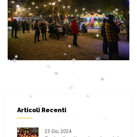
*
*
*
*
*
*
*
*
*
*
*
*
*
*
*
*
*
*
*
*
*
Articoli Recenti
*
*
*
*
*
*
*
23 Dic, 2024