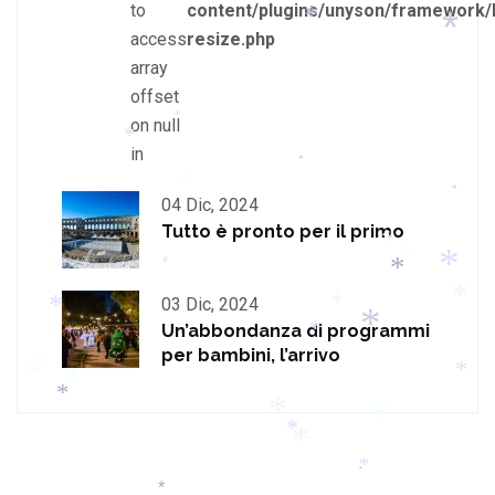
to
content/plugins/unyson/framework/
*
access
resize.php
*
array
*
offset
on null
*
in
*
*
04 Dic, 2024
*
*
Tutto è pronto per il primo
*
*
*
03 Dic, 2024
*
*
Un’abbondanza di programmi
*
*
*
per bambini, l’arrivo
*
*
*
*
*
*
*
*
*
*