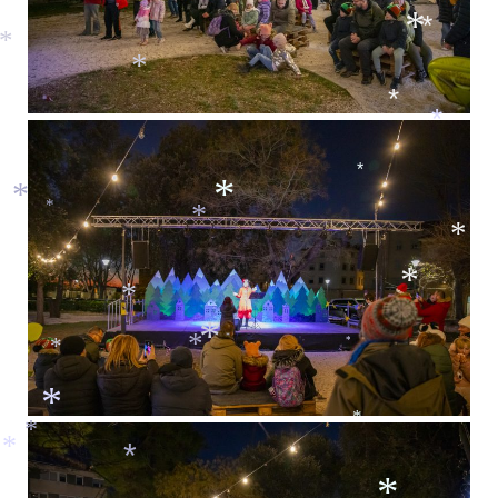
*
*
*
*
*
*
*
*
*
*
*
*
*
*
*
*
*
*
*
*
*
*
*
*
*
*
*
*