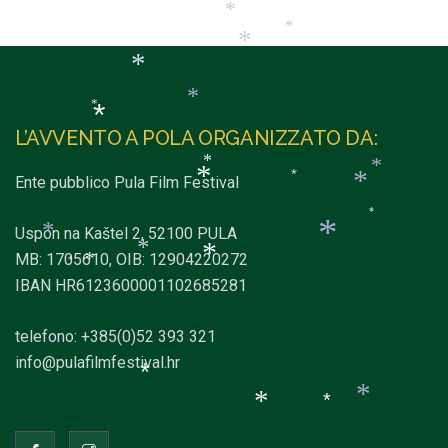
*
*
*
*
*
*
*
*
L’AVVENTO A POLA ORGANIZZATO DA:
*
*
Ente pubblico Pula Film Festival
*
*
*
*
*
Uspon na Kaštel 2, 52100 PULA
*
MB: 1705610, OIB: 12904220272
*
*
IBAN HR6123600001102685281
*
*
*
*
telefono: +385(0)52 393 321
info@pulafilmfestival.hr
*
*
*